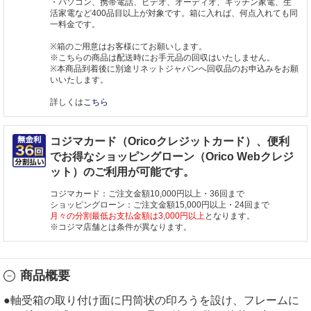
・パソコン、携帯電話、ビデオ、オーディオ、キッチン家電、生
活家電など400品目以上が対象です。箱に入れば、何点入れても同
一料金です。
※箱のご用意はお客様にてお願いします。
※こちらの商品は配送時にお手元品の回収はいたしません。
※本商品到着後に別途リネットジャパンへ回収品のお申込みをお願
いいたします。
詳しくは
こちら
コジマカード（Oricoクレジットカード）、便利
でお得なショッピングローン（Orico Webクレジ
ット）のご利用が可能です。
コジマカード：ご注文金額10,000円以上・36回まで
ショッピングローン：ご注文金額15,000円以上・24回まで
月々の分割最低お支払金額は3,000円以上
となります。
※コジマ店舗とは条件が異なります。
商品概要
●軸受箱の取り付け面に円筒状の印ろうを設け、フレームに