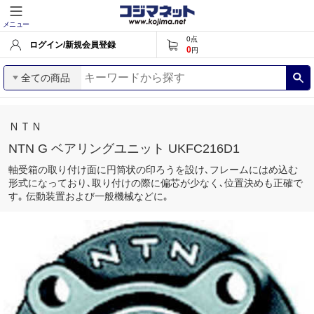
メニュー
0
点
ログイン/新規会員登録
0
円
全ての商品
ＮＴＮ
NTN G ベアリングユニット UKFC216D1
軸受箱の取り付け面に円筒状の印ろうを設け､フレームにはめ込む
形式になっており､取り付けの際に偏芯が少なく､位置決めも正確で
す｡ 伝動装置および一般機械などに｡