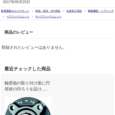
2017年05月25日
家電通販のコジマネット
防犯・防災・DIY用品
生産加工用品
駆動機器・ベアリング
ベアリングユニット
G ベアリングユニット
商品のレビュー
登録されたレビューはありません。
最近チェックした商品
軸受箱の取り付け面に円
筒状の印ろうを設け､フ
レームにはめ込む形式に
なっており､取り付けの
際に偏芯が少なく､位置
決めも正確です｡ 伝動装