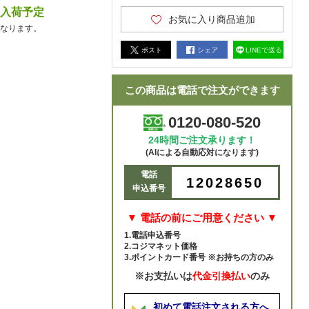
降入荷予定
お気に入り商品追加
なります。
ポスト
シェア
LINEで送る
この商品は電話で注文ができます
0120-080-520
24時間ご注文承ります！
(AIによる自動応対になります)
電話
12028650
申込番号
▼ 電話の前にご用意ください ▼
1.電話申込番号
2.コジマネット価格
3.ポイントカード番号 ※お持ちの方のみ
※お支払いは
代金引換払い
のみ
初めて電話注文される方へ