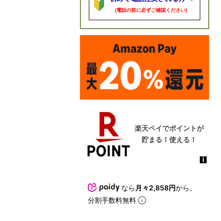
(電話の前に必ずご確認ください)
なら
月々2,858円
から。
分割手数料無料