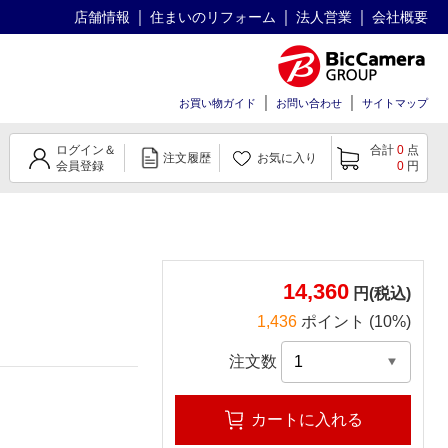
店舗情報
住まいのリフォーム
法人営業
会社概要
お買い物ガイド
お問い合わせ
サイトマップ
ログイン＆
合計
0
点
注文履歴
お気に入り
会員登録
0
円
14,360
円(税込)
1,436
ポイント (10%)
注文数
カートに入れる