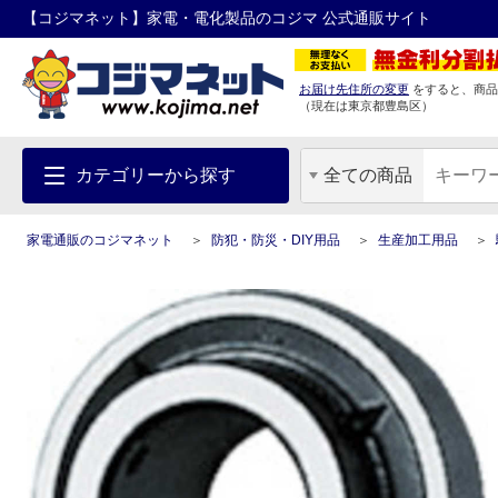
【コジマネット】家電・電化製品のコジマ 公式通販サイト
お届け先住所の変更
をすると、商品
（現在は
東京都
豊島区
）
カテゴリーから探す
全ての商品
家電通販のコジマネット
防犯・防災・DIY用品
生産加工用品