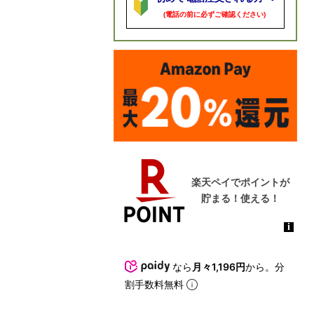
(電話の前に必ずご確認ください)
なら
月々1,196円
から。分
割手数料無料