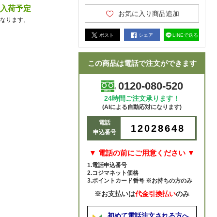
降入荷予定
お気に入り商品追加
なります。
ポスト
シェア
LINEで送る
この商品は電話で注文ができます
0120-080-520
24時間ご注文承ります！
(AIによる自動応対になります)
電話
12028648
申込番号
▼ 電話の前にご用意ください ▼
1.電話申込番号
2.コジマネット価格
3.ポイントカード番号 ※お持ちの方のみ
※お支払いは
代金引換払い
のみ
初めて電話注文される方へ