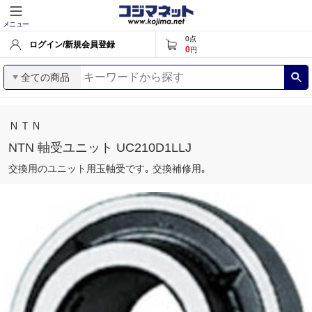
メニュー
0
点
ログイン/新規会員登録
0
円
全ての商品
ＮＴＮ
NTN 軸受ユニット UC210D1LLJ
交換用のユニット用玉軸受です｡ 交換補修用｡