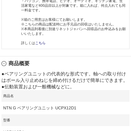
・パソコン、携帯電話、ビデオ、オーディオ、キッチン家電、生
活家電など400品目以上が対象です。箱に入れば、何点入れても同
一料金です。
※箱のご用意はお客様にてお願いします。
※こちらの商品は配送時にお手元品の回収はいたしません。
※本商品到着後に別途リネットジャパンへ回収品のお申込みをお願
いいたします。
詳しくは
こちら
商品概要
●ベアリングユニットの代表的な形式です。軸への取り付け
はボール入り止めねじを締め付けるだけで簡単にできます。
●伝動装置および一般機械などに。
商品名
NTN G ベアリングユニット UCPX12D1
型番