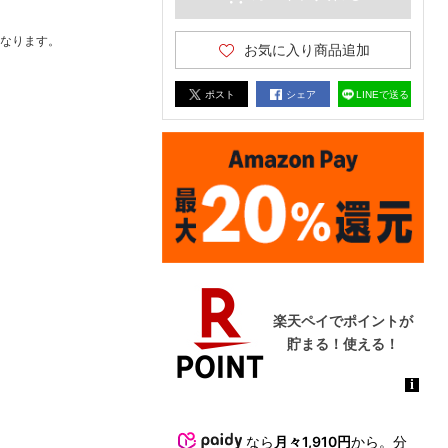
なります。
お気に入り商品追加
ポスト
シェア
LINEで送る
なら
月々1,910円
から。分