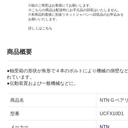
※箱のご用意はお客様にてお願いします。
※こちらの商品は配送時にお手元品の回収はいたしません。
※本商品到着後に別途リネットジャパンへ回収品のお申込みを
お願いいたします。
詳しくは
こちら
商品概要
●軸受箱の形状が角形で４本のボルトにより機械の側壁な
れています。
●伝動装置および一般機械などに。
商品名
NTN G ベア
型番
UCFX10D1
メーカー
NTN