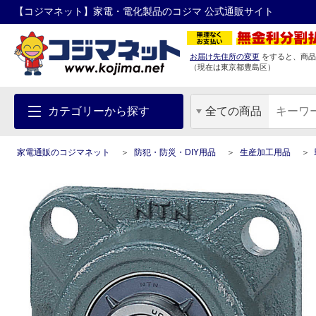
【コジマネット】家電・電化製品のコジマ 公式通販サイト
お届け先住所の変更
をすると、商品
（現在は
東京都
豊島区
）
カテゴリーから探す
全ての商品
家電通販のコジマネット
防犯・防災・DIY用品
生産加工用品