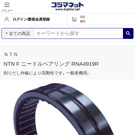
メニュー
0
点
ログイン/新規会員登録
0
円
全ての商品
ＮＴＮ
NTN F ニードルベアリング RNA4919R
削りだし外輪により高剛性です｡ 一般産機用｡