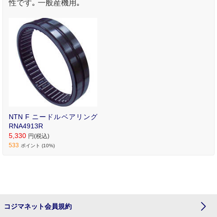
性です｡ 一般産機用｡
NTN F ニードルベアリング
RNA4913R
5,330
円(税込)
533
ポイント (10%)
コジマネット会員規約