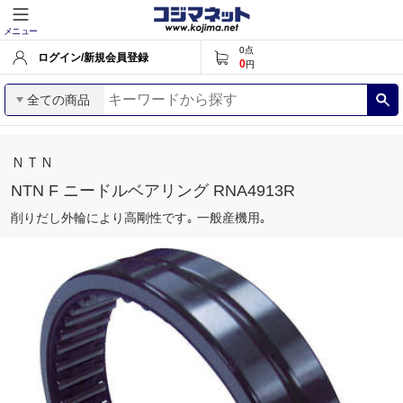
メニュー
0
点
ログイン/新規会員登録
0
円
全ての商品
ＮＴＮ
NTN F ニードルベアリング RNA4913R
削りだし外輪により高剛性です｡ 一般産機用｡