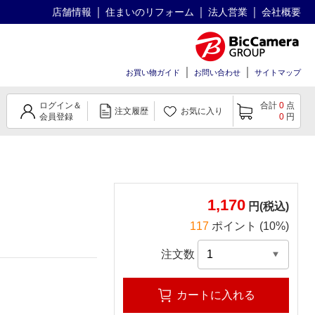
店舗情報
住まいのリフォーム
法人営業
会社概要
お買い物ガイド
お問い合わせ
サイトマップ
ログイン＆
合計
0
点
注文履歴
お気に入り
会員登録
0
円
1,170
円(税込)
117
ポイント (10%)
注文数
カートに入れる