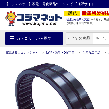
【コジマネット】家電・電化製品のコジマ 公式通販サイト
お届け先住所の変更
をすると、商品
（現在は
東京都
豊島区
）
カテゴリーから探す
全ての商品
家電通販のコジマネット
防犯・防災・DIY用品
生産加工用品