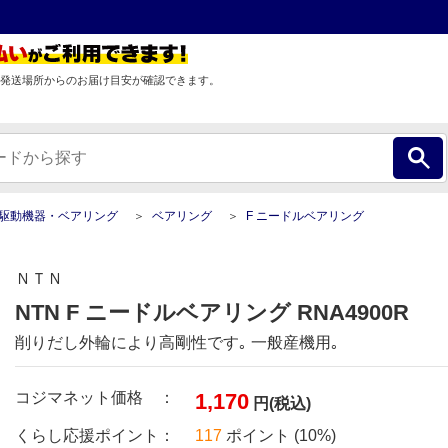
発送場所からのお届け目安が確認できます。
駆動機器・ベアリング
ベアリング
F ニードルベアリング
ＮＴＮ
NTN F ニードルベアリング RNA4900R
削りだし外輪により高剛性です｡ 一般産機用｡
コジマネット価格 ：
1,170
円(税込)
くらし応援ポイント：
117
ポイント (10%)