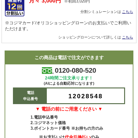
月々
3,000
円
※初回
3,020
円
分割シミュレーションは
こちら
※コジマカード/オリコショッピングローンのお支払いでご利用い
ただけます。
ショッピングローンについて詳しくは
こちら
この商品は電話で注文ができます
0120-080-520
24時間ご注文承ります！
(AIによる自動応対になります)
電話
12028548
申込番号
▼ 電話の前にご用意ください ▼
1.電話申込番号
2.コジマネット価格
3.ポイントカード番号 ※お持ちの方のみ
※お支払いは
代金引換払い
のみ