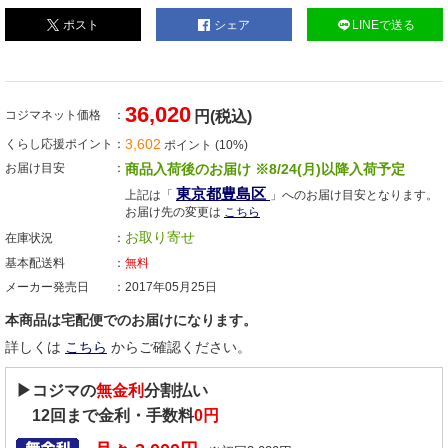
ポスト
シェア
LINEで送る
36,020
コジマネット価格
円(税込)
3,602
くらし応援ポイント
ポイント (10%)
お届け目安
商品入荷後のお届け ※8/24(月)以降入荷予定
東京都豊島区
上記は「
」へのお届け目安となります。
お届け先の変更は
こちら
お取り寄せ
在庫状況
基本配送料
無料
メーカー発売日
2017年05月25日
本商品は宅配便でのお届けになります。
詳しくは
こちら
からご確認ください。
▶コジマの
無金利
分割払い
12
回まで金利・手数料
0円