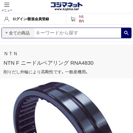
メニュー
0
点
ログイン/新規会員登録
0
円
全ての商品
ＮＴＮ
NTN F ニードルベアリング RNA4830
削りだし外輪により高剛性です｡ 一般産機用｡