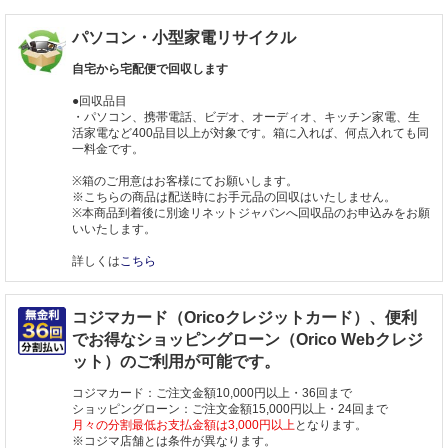
パソコン・小型家電リサイクル
自宅から宅配便で回収します
●回収品目
・パソコン、携帯電話、ビデオ、オーディオ、キッチン家電、生
活家電など400品目以上が対象です。箱に入れば、何点入れても同
一料金です。
※箱のご用意はお客様にてお願いします。
※こちらの商品は配送時にお手元品の回収はいたしません。
※本商品到着後に別途リネットジャパンへ回収品のお申込みをお願
いいたします。
詳しくは
こちら
コジマカード（Oricoクレジットカード）、便利
でお得なショッピングローン（Orico Webクレジ
ット）のご利用が可能です。
コジマカード：ご注文金額10,000円以上・36回まで
ショッピングローン：ご注文金額15,000円以上・24回まで
月々の分割最低お支払金額は3,000円以上
となります。
※コジマ店舗とは条件が異なります。