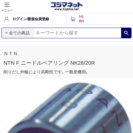
メニュー
0
点
ログイン/新規会員登録
0
円
全ての商品
ＮＴＮ
NTN F ニードルベアリング NK28/20R
削りだし外輪により高剛性です｡ 一般産機用｡