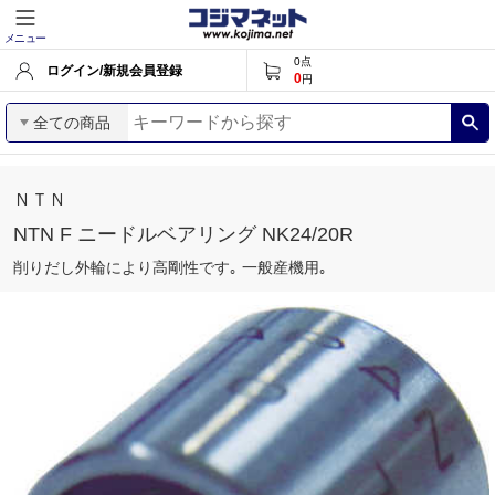
メニュー
0
点
ログイン/新規会員登録
0
円
全ての商品
ＮＴＮ
NTN F ニードルベアリング NK24/20R
削りだし外輪により高剛性です｡ 一般産機用｡