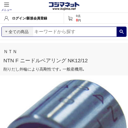
メニュー
0
点
ログイン/新規会員登録
0
円
全ての商品
ＮＴＮ
NTN F ニードルベアリング NK12/12
削りだし外輪により高剛性です｡ 一般産機用｡