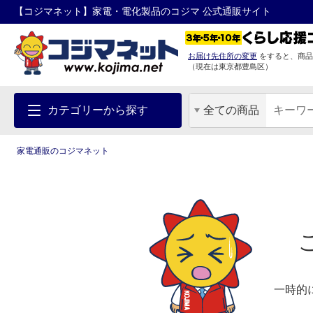
【コジマネット】家電・電化製品のコジマ 公式通販サイト
お届け先住所の変更
をすると、商品
（現在は
東京都
豊島区
）
カテゴリーから探す
全ての商品
家電通販のコジマネット
一時的