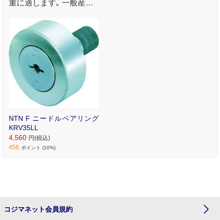
重に適します｡ 一般産機
用｡
NTN F ニードルベアリング
KRV35LL
4,560
円(税込)
456
ポイント (10%)
コジマネット会員規約