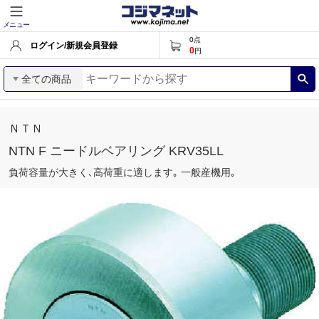
メニュー
0
点
ログイン/新規会員登録
0
円
全ての商品
ＮＴＮ
NTN F ニードルベアリング KRV35LL
負荷容量が大きく､高荷重に適します｡ 一般産機用｡