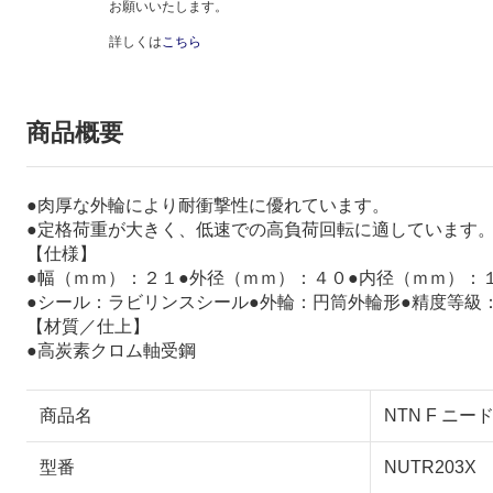
お願いいたします。
詳しくは
こちら
商品概要
●肉厚な外輪により耐衝撃性に優れています。
●定格荷重が大きく、低速での高負荷回転に適しています
【仕様】
●幅（ｍｍ）：２１●外径（ｍｍ）：４０●内径（ｍｍ）：
●シール：ラビリンスシール●外輪：円筒外輪形●精度等級
【材質／仕上】
●高炭素クロム軸受鋼
商品名
NTN F ニー
型番
NUTR203X