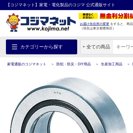
【コジマネット】家電・電化製品のコジマ 公式通販サイト
お届け先住所の変更
をすると、商品
（現在は
東京都
豊島区
）
カテゴリーから探す
全ての商品
家電通販のコジマネット
防犯・防災・DIY用品
生産加工用品