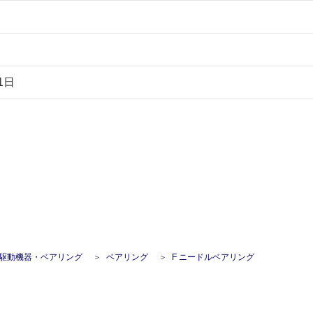
1日
駆動機器・ベアリング
ベアリング
F ニードルベアリング