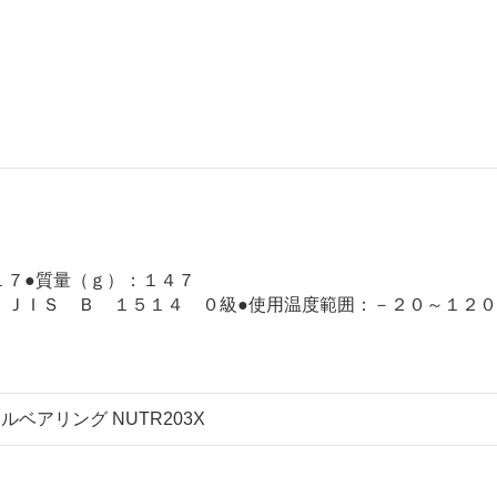
。
１７●質量（ｇ）：１４７
：ＪＩＳ Ｂ １５１４ ０級●使用温度範囲：－２０～１２０
ドルベアリング NUTR203X