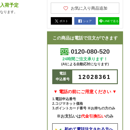
降入荷予定
お気に入り商品追加
なります。
ポスト
シェア
LINEで送る
この商品は電話で注文ができます
0120-080-520
24時間ご注文承ります！
(AIによる自動応対になります)
電話
12028361
申込番号
▼ 電話の前にご用意ください ▼
1.電話申込番号
2.コジマネット価格
3.ポイントカード番号 ※お持ちの方のみ
※お支払いは
代金引換払い
のみ
初めて電話注文される方へ