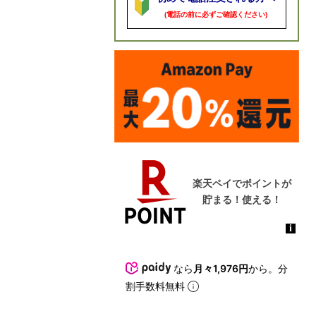
(電話の前に必ずご確認ください)
なら
月々1,976円
から。分
割手数料無料