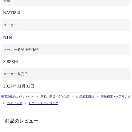
型番
NATR8XLL
メーカー
NTN
メーカー希望小売価格
3,883円
メーカー発売日
2017年01月01日
家電通販のコジマネット
防犯・防災・DIY用品
生産加工用品
駆動機器・ベアリング
ベアリング
F ニードルベアリング
商品のレビュー