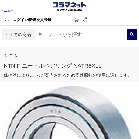
メニュー
0
点
ログイン/新規会員登録
0
円
全ての商品
ＮＴＮ
NTN F ニードルベアリング NATR8XLL
保持器により､ころが案内されるため高速回転の使用に適します｡