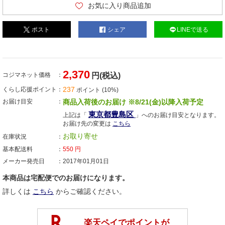
お気に入り商品追加
ポスト
シェア
LINEで送る
2,370
コジマネット価格
円(税込)
237
くらし応援ポイント
ポイント (10%)
お届け目安
商品入荷後のお届け ※8/21(金)以降入荷予定
東京都豊島区
上記は「
」へのお届け目安となります。
お届け先の変更は
こちら
お取り寄せ
在庫状況
基本配送料
550
円
メーカー発売日
2017年01月01日
本商品は宅配便でのお届けになります。
詳しくは
こちら
からご確認ください。