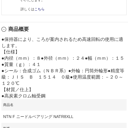
詳しくは
こちら
商品概要
●保持器により、ころが案内されるため高速回転の使用に適
します。
【仕様】
●内径（ｍｍ）：８●外径（ｍｍ）：２４●幅（ｍｍ）：１５
●質量（ｇ）：４１
●シール：合成ゴム（ＮＢＲ系）●外輪：円筒外輪形●精度等
級：ＪＩＳ Ｂ １５１４ ０級●使用温度範囲：－２０～
１２０℃
【材質／仕上】
●高炭素クロム軸受鋼
商品名
NTN F ニードルベアリング NATR8XLL