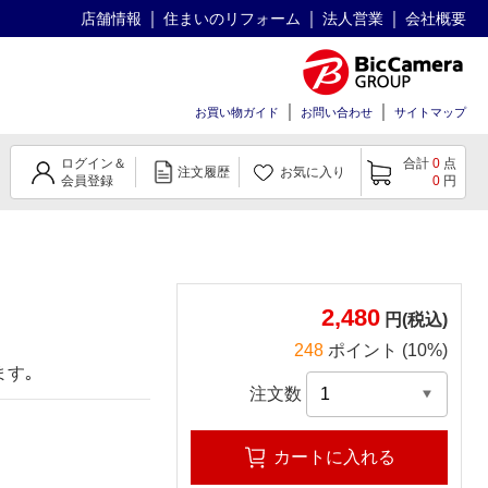
店舗情報
住まいのリフォーム
法人営業
会社概要
お買い物ガイド
お問い合わせ
サイトマップ
ログイン＆
合計
0
点
注文履歴
お気に入り
会員登録
0
円
2,480
円(税込)
248
ポイント (10%)
ます｡
注文数
カートに入れる