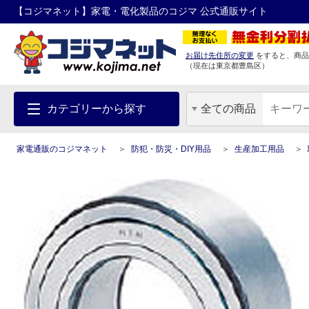
【コジマネット】家電・電化製品のコジマ 公式通販サイト
お届け先住所の変更
をすると、商品
（現在は
東京都
豊島区
）
カテゴリーから探す
全ての商品
家電通販のコジマネット
防犯・防災・DIY用品
生産加工用品