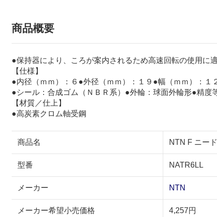
商品概要
●保持器により、ころが案内されるため高速回転の使用に
【仕様】
●内径（ｍｍ）：６●外径（ｍｍ）：１９●幅（ｍｍ）：１
●シール：合成ゴム（ＮＢＲ系）●外輪：球面外輪形●精度
【材質／仕上】
●高炭素クロム軸受鋼
商品名
NTN F ニー
型番
NATR6LL
メーカー
NTN
メーカー希望小売価格
4,257円