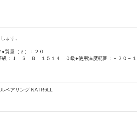
適します。
２●質量（ｇ）：２０
等級：ＪＩＳ Ｂ １５１４ ０級●使用温度範囲：－２０～
ドルベアリング NATR6LL