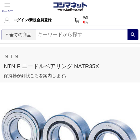
メニュー
0
点
ログイン/新規会員登録
0
円
全ての商品
ＮＴＮ
NTN F ニードルベアリング NATR35X
保持器が針状ころを案内します｡