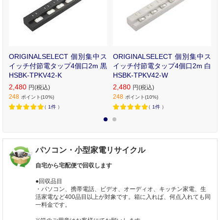
ン
ORIGINALSELECT 個別集中ス
ORIGINALSELECT 個別集中ス
I
イッチ付節電タップ4個口2m 黒
イッチ付節電タップ4個口2m 白
HSBK-TPKV42-K
HSBK-TPKV42-W
2,480
2,480
円(税込)
円(税込)
248
248
ポイント(10%)
ポイント(10%)
（
1件
）
（
1件
）
1
2
パソコン・小型家電リサイクル
自宅から宅配便で回収します
●回収品目
・パソコン、携帯電話、ビデオ、オーディオ、キッチン家電、生
活家電など400品目以上が対象です。箱に入れば、何点入れても同
一料金です。