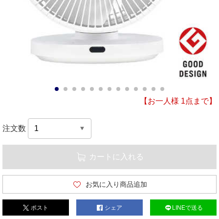
1
2
3
4
5
6
7
8
9
10
11
12
13
【お一人様 1点まで】
注文数
カートに入れる
お気に入り商品追加
ポスト
シェア
LINEで送る