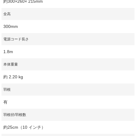
約300×260× 215mm
全高
300mm
電源コード長さ
1.8m
本体重量
約 2.20 kg
羽根
有
羽根径/羽根数
約25cm（10 インチ）