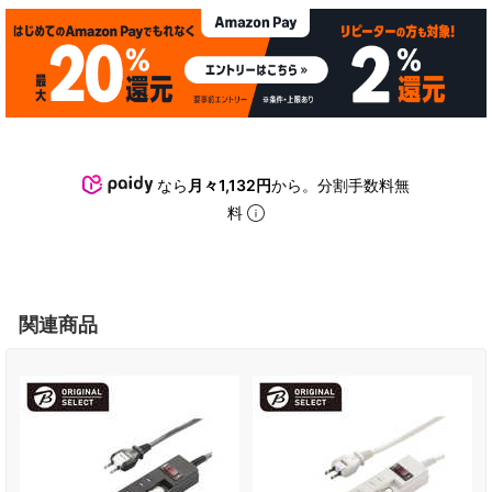
なら
月々1,132円
から。分割手数料無
料
関連商品