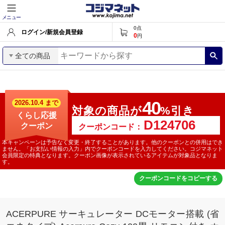
メニュー
0
点
ログイン/新規会員登録
0
円
全ての商品
40
2026.10.4 まで
対象の商品が
%引き
くらし応援
クーポン
クーポンコード：
本キャンペーンは予告なく変更・終了することがあります。他のクーポンとの併用はでき
ません。「お支払い情報の入力」内でクーポンコードを入力してください。コジマネット
会員限定の特典となります。クーポン画像が表示されているアイテムが対象品となりま
す。
クーポンコードをコピーする
ACERPURE サーキュレーター DCモーター搭載 (省