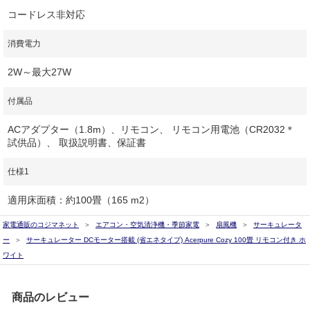
コードレス非対応
消費電力
2W～最大27W
付属品
ACアダプター（1.8m）、リモコン、 リモコン用電池（CR2032＊
試供品）、 取扱説明書、保証書
仕様1
適用床面積：約100畳（165 m2）
家電通販のコジマネット
エアコン・空気清浄機・季節家電
扇風機
サーキュレータ
ー
サーキュレーター DCモーター搭載 (省エネタイプ) Acerpure Cozy 100畳 リモコン付き ホ
ワイト
商品のレビュー