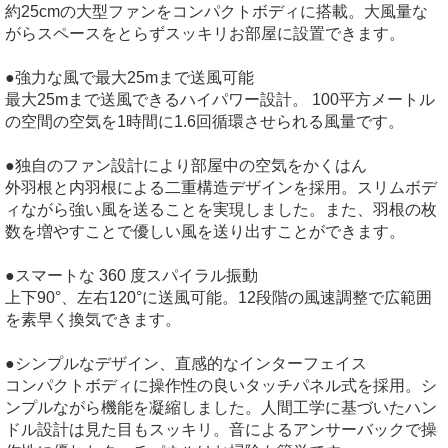
約25cmの大型ファンをコンパクトボディに搭載。大風量な
がらスペースをとらずスッキリお部屋に設置できます。
●強力な風で最大25mまで送風可能
最大25mまで送風できるハイパワー設計。 100平方メートル
の空間の空気を1時間に1.6回循環させられる風量です。
●独自のファン設計により部屋中の空気をかくはん
外羽根と内羽根による二重構造デザインを採用。スリムボデ
ィながら強い風を送ることを実現しました。また、羽根の枚
数を増やすことで優しい風を送り出すことができます。
●スマートな 360 度スパイラル振動
上下90°、左右120°に送風可能。12段階の風速調整で広範囲
を素早く換気できます。
●シンプルなデザイン、直感的なインターフェイス
コンパクトボディに操作性の良いタッチパネル式を採用。シ
ンプルながら機能を凝縮しました。人間工学に基づいたハン
ドル設計は見た目もスッキリ。音によるアンサーバックで操