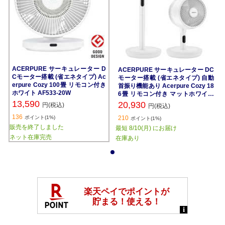
ACERPURE サーキュレーター D
ACERPURE サーキュレーター DC
Cモーター搭載 (省エネタイプ) Ac
モーター搭載 (省エネタイプ) 自動
erpure Cozy 100畳 リモコン付き
首振り機能あり Acerpure Cozy 18
ホワイト AF533-20W
6畳 リモコン付き マットホワイト
AF773-20W
13,590
20,930
円(税込)
円(税込)
136
ポイント(1%)
210
ポイント(1%)
販売を終了しました
最短 8/10(月) にお届け
ネット在庫完売
在庫あり
1