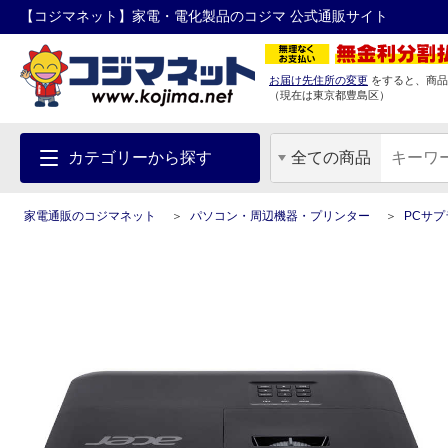
【コジマネット】家電・電化製品のコジマ 公式通販サイト
お届け先住所の変更
をすると、商品
（現在は
東京都
豊島区
）
カテゴリーから探す
全ての商品
家電通販のコジマネット
パソコン・周辺機器・プリンター
PCサ