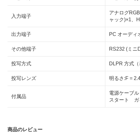
アナログRGB
入力端子
ャック)×1、HD
出力端子
PC オーディオ
その他端子
RS232 (ミニD
投写方式
DLPR 方
投写レンズ
明るさ:F = 2
電源ケーブル 
付属品
スタート ガ
商品のレビュー