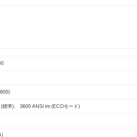
40
800)
m (標準)、 3600 ANSI lm (ECOモード)
り