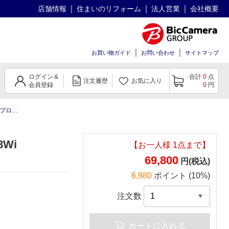
店舗情報
住まいのリフォーム
法人営業
会社概要
お買い物ガイド
お問い合わせ
サイトマップ
ログイン＆
合計
0
点
注文履歴
お気に入り
会員登録
0
円
ジェクター
Wi
【お一人様
1
点まで】
69,800
円(税込)
6,980
ポイント (10%)
注文数
カートに入れる