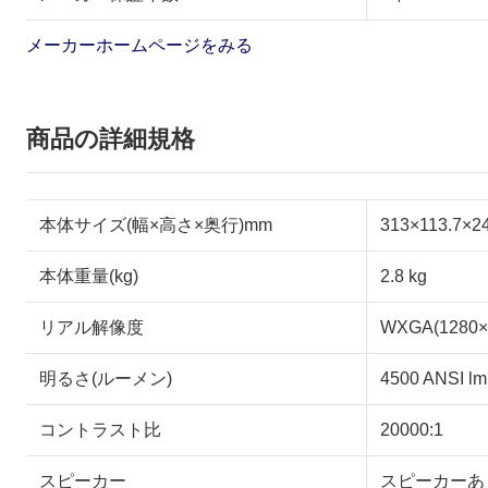
メーカーホームページをみる
商品の詳細規格
本体サイズ(幅×高さ×奥行)mm
313×113.7×2
本体重量(kg)
2.8 kg
リアル解像度
WXGA(1280×
明るさ(ルーメン)
4500 ANSI l
コントラスト比
20000:1
スピーカー
スピーカーあ