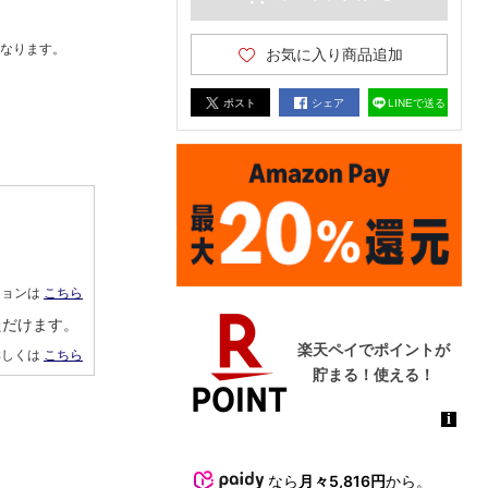
なります。
お気に入り商品追加
ポスト
シェア
LINEで送る
ションは
こちら
ただけます。
詳しくは
こちら
なら
月々5,816円
から。