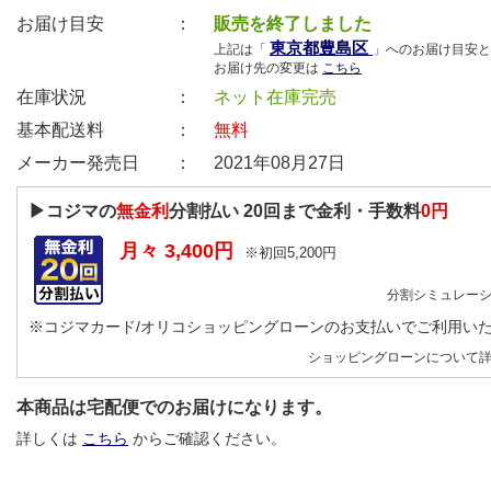
お届け目安 ：
販売を終了しました
東京都豊島区
上記は「
」へのお届け目安と
お届け先の変更は
こちら
在庫状況 ：
ネット在庫完売
基本配送料 ：
無料
メーカー発売日 ：
2021年08月27日
▶コジマの
無金利
分割払い
20
回まで金利・手数料
0円
月々
3,400
円
※初回
5,200
円
分割シミュレー
※コジマカード/オリコショッピングローンのお支払いでご利用い
ショッピングローンについて
本商品は宅配便でのお届けになります。
詳しくは
こちら
からご確認ください。