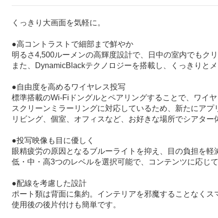
くっきり大画面を気軽に。
●高コントラストで細部まで鮮やか
明るさ4,500ルーメンの高輝度設計で、日中の室内でもク
また、DynamicBlackテクノロジーを搭載し、くっ
●自由度を高めるワイヤレス投写
標準搭載のWi-Fiドングルとペアリングすることで、ワイ
スクリーンミラーリングに対応しているため、新たにアプ
リビング、個室、オフィスなど、お好きな場所でシアター
●投写映像も目に優しく
眼精疲労の原因となるブルーライトを抑え、目の負担を軽
低・中・高3つのレベルを選択可能で、コンテンツに応じて
●配線を考慮した設計
ポート類は背面に集約。インテリアを邪魔することなくス
使用後の後片付けも簡単です。