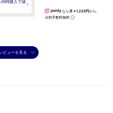
ル同時購入で値
なら
月々1,233円
から。
分割手数料無料
レビューを見る