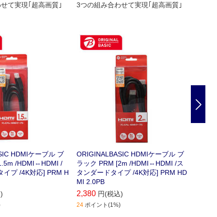
せて実現｢超高画質｣
3つの組み合わせて実現｢超高画質｣
3つの
Nex
ASIC HDMIケーブル ブ
ORIGINALBASIC HDMIケーブル ブ
ORIG
.5m /HDMI⇔HDMI /
ラック PRM [2m /HDMI⇔HDMI /ス
ラック 
プ /4K対応] PRM H
タンダードタイプ /4K対応] PRM HD
タンダー
MI 2.0PB
MI 3.
2,380
2,880
)
円(税込)
)
24
ポイント(1%)
29
ポイ