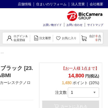
店舗情報
住まいのリフォーム
法人営業
会社概要
お買い物ガイド
お問い合わせ
サイトマップ
ログイン＆
合計
0
点
注文履歴
お気に入り
会員登録
0
円
イ
PCモニター HA0シリーズ ブラック [23.8型 /フルHD(1920×1080) /ワイド]
ブラック [23.
【お一人様
1
点まで】
ABMI
14,800
円(税込)
カーレステクノロ
1,480
ポイント (10%)
注文数
カートに入れる