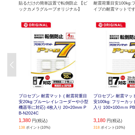
貼るだけの簡単設置で転倒防止 【ビ
耐震荷重目安100kg
ックカメラグループオリジナル】
イプの耐震マットです
ラグループオリジナ
Previous
プロセブン 耐震マット ( 耐震荷重目
プロセブン 耐震マット
安20kg:ブルーレイレコーダーや小型
安100kg: フリーカッ
機器等に対応) 4枚入り 20×20mm P
入り 100×100ｍｍ PB
B-N2024C
1,380
3,180
円(税込)
円(税込)
138
ポイント(10%)
318
ポイント(10%)