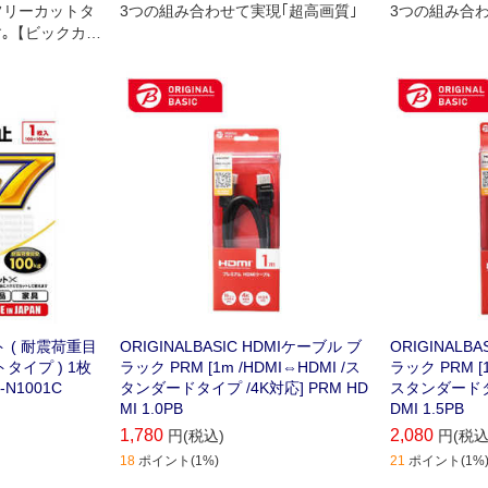
:フリーカットタ
3つの組み合わせて実現｢超高画質｣
3つの組み合わ
｡【ビックカメ
ル】
 ( 耐震荷重目
ORIGINALBASIC HDMIケーブル ブ
ORIGINALB
トタイプ ) 1枚
ラック PRM [1m /HDMI⇔HDMI /ス
ラック PRM [1
-N1001C
タンダードタイプ /4K対応] PRM HD
スタンダードタイ
MI 1.0PB
DMI 1.5PB
1,780
2,080
円(税込)
円(税込
18
ポイント(1%)
21
ポイント(1%