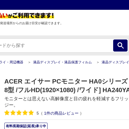
発送場所からのお届け目安が確認できます。
プライ・周辺機器
液晶ディスプレイ・液晶保護フィルム
液晶ディスプレ
ACER エイサー PCモニター HA0シリーズ 
8型 /フルHD(1920×1080) /ワイド] HA240Y
モニターとは思えない高解像度と目の疲れを軽減するフリッ
ジー。
5
（
1
件の商品レビュー
）
有料長期保証(延長)承り中