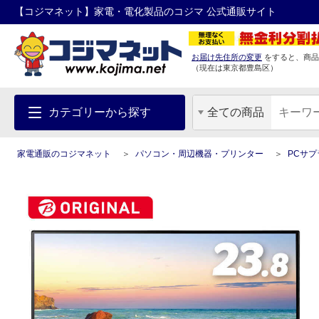
【コジマネット】家電・電化製品のコジマ 公式通販サイト
お届け先住所の変更
をすると、商品
（現在は
東京都
豊島区
）
カテゴリーから探す
全ての商品
家電通販のコジマネット
パソコン・周辺機器・プリンター
PCサ