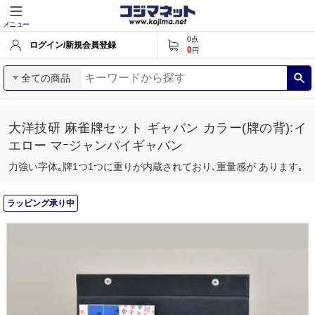
メニュー
0
点
ログイン/新規会員登録
0
円
全ての商品
大洋技研 麻雀牌セット ギャバン カラー(牌の背):イ
エロー マｰジャンパイギャバン
力強い字体｡牌1つ1つに重りが内蔵されており､重量感が あります｡
ラッピング承り中