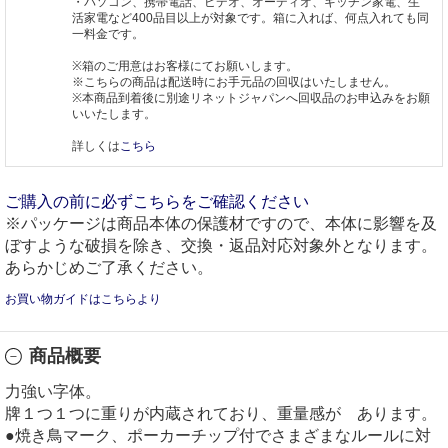
・パソコン、携帯電話、ビデオ、オーディオ、キッチン家電、生
活家電など400品目以上が対象です。箱に入れば、何点入れても同
一料金です。
※箱のご用意はお客様にてお願いします。
※こちらの商品は配送時にお手元品の回収はいたしません。
※本商品到着後に別途リネットジャパンへ回収品のお申込みをお願
いいたします。
詳しくは
こちら
ご購入の前に必ずこちらをご確認ください
※パッケージは商品本体の保護材ですので、本体に影響を及
ぼすような破損を除き、交換・返品対応対象外となります。
あらかじめご了承ください。
お買い物ガイドはこちらより
商品概要
力強い字体。
牌１つ１つに重りが内蔵されており、重量感が あります。
●焼き鳥マーク、ポーカーチップ付でさまざまなルールに対