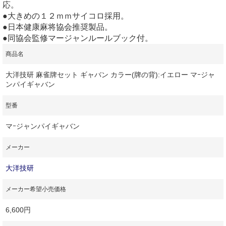
応。
●大きめの１２ｍｍサイコロ採用。
●日本健康麻将協会推奨製品。
●同協会監修マージャンルールブック付。
商品名
大洋技研 麻雀牌セット ギャバン カラー(牌の背):イエロー マｰジャ
ンパイギャバン
型番
マｰジャンパイギャバン
メーカー
大洋技研
メーカー希望小売価格
6,600円