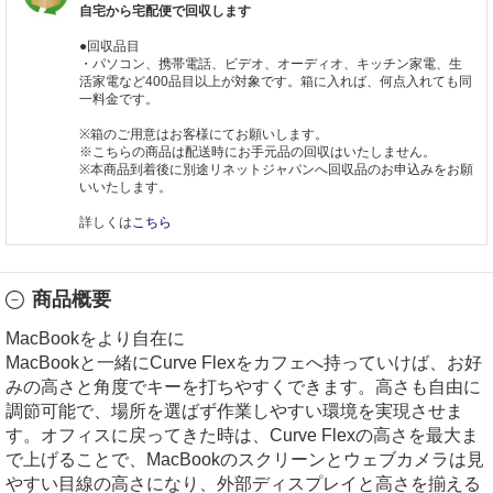
自宅から宅配便で回収します
●回収品目
・パソコン、携帯電話、ビデオ、オーディオ、キッチン家電、生
活家電など400品目以上が対象です。箱に入れば、何点入れても同
一料金です。
※箱のご用意はお客様にてお願いします。
※こちらの商品は配送時にお手元品の回収はいたしません。
※本商品到着後に別途リネットジャパンへ回収品のお申込みをお願
いいたします。
詳しくは
こちら
商品概要
MacBookをより自在に
MacBookと一緒にCurve Flexをカフェへ持っていけば、お好
みの高さと角度でキーを打ちやすくできます。高さも自由に
調節可能で、場所を選ばず作業しやすい環境を実現させま
す。オフィスに戻ってきた時は、Curve Flexの高さを最大ま
で上げることで、MacBookのスクリーンとウェブカメラは見
やすい目線の高さになり、外部ディスプレイと高さを揃える