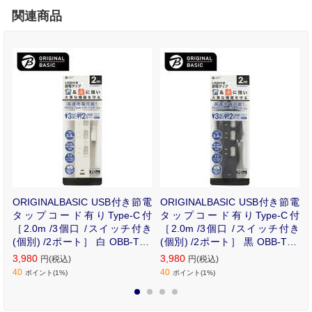
関連商品
小
ORIGINALBASIC USB付き節電
ORIGINALBASIC USB付き節電
R
タップコード有りType-C付
タップコード有りType-C付
［2.0m /3個口 /スイッチ付き
［2.0m /3個口 /スイッチ付き
(個別) /2ポート］ 白 OBB-TPK
(個別) /2ポート］ 黒 OBB-TPK
321AC-W
321AC-K
3,980
3,980
円(税込)
円(税込)
40
40
ポイント(1%)
ポイント(1%)
1
2
3
4