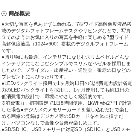
商品概要
●大切な写真を色あせずに飾れる、7型ワイド高解像度液晶搭
載のデジタルフォトフレームデスクやリビングなどで、写真
立てのようにお気に入りの写真を手軽に楽しめる7型ワイド
高解像度液晶（1024×600）搭載のデジタルフォトフレーム
です。
●贈り物にも最適、インテリアになじむスリムベゼルどんな
インテリアにもなじむシンプルでスリムなベゼルを採用しま
したので、ブライダル・出産祝い・送別会・敬老の日などの
プレゼントにもぴったりです。
●LEDバックライト採用で1ヶ月約11円の低消費電力設計省電
力のLEDバックライトを採用し、1ヶ月使用しても約11円の
低消費電力設計で、環境にやさしく経済的です。
※消費電力：初期設定で1日8時間使用、1kWh=約27円で計算
した場合●デジカメのメモリーカードを差し込むだけで楽し
める画像の登録はデジカメ等のSDカードを本体に挿すだ
け、パソコンなしで画像や音楽が楽しめます。
●SD/SDHC、USBメモリーに対応SD（SDHC）とUSBメモ