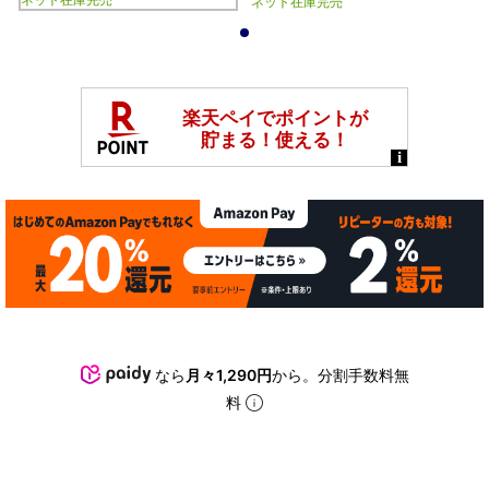
ネット在庫完売
ネット在庫完売
1
なら
月々1,290円
から。分割手数料無
料