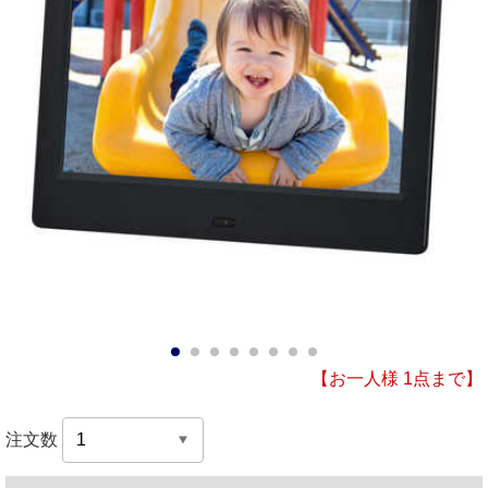
1
2
3
4
5
6
7
8
【お一人様 1点まで】
注文数