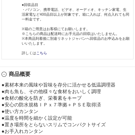
●回収品目
・パソコン、携帯電話、ビデオ、オーディオ、キッチン家電、生
活家電など400品目以上が対象です。箱に入れば、何点入れても同
一料金です。
※箱のご用意はお客様にてお願いします。
※こちらの商品は配送時にお手元品の回収はいたしません。
※本商品到着後に別途リネットジャパンへ回収品のお申込みをお願
いいたします。
詳しくは
こちら
商品概要
●素材本来の風味や旨味を存分に活かせる低温調理器
●肉も魚も、その他様々な食材をおいしく調理
●食材の酸化を防ぎ、栄養素をキープ
●安心の防水規格ＩＰｘ７準拠＋ＰＳＥ取得済
●使い方カンタン
●温度を時間を細かく設定が可能
●置き場所をとらないスリムでコンパクトサイズ
●お手入れカンタン