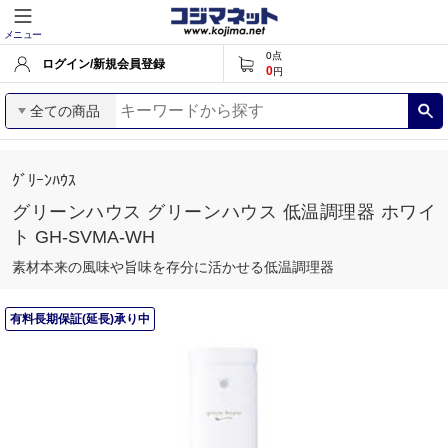
メニュー
0
点
ログイン/新規会員登録
0
円
全ての商品
ｸﾞﾘｰﾝﾊｳｽ
グリーンハウス グリーンハウス 低温調理器 ホワイ
ト GH-SVMA-WH
素材本来の風味や旨味を存分に活かせる低温調理器
有料長期保証(延長)承り中