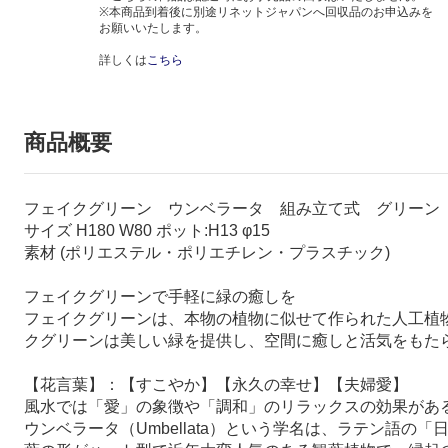
※本商品到着後に別途リネットジャパンへ回収品のお申込みを
お願いいたします。
詳しくは
こちら
商品概要
フェイクグリーン ウンベラータ 組み立て式 グリーン
サイズ H180 W80 ポット:H13 φ15
素材 (ポリエステル・ポリエチレン・プラスチック)
フェイクグリーンで手軽に緑の癒しを
フェイクグリーンは、本物の植物に似せて作られた人工植
クグリーンは美しい緑を提供し、空間に癒しと活気をもた
【花言葉】：【すこやか】【永久の幸せ】【夫婦愛】
風水では「愛」の象徴や「調和」のリラックスの効果があ
ウンベラータ（Umbellata）という学名は、ラテン語の「日