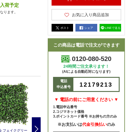
降入荷予定
なります。
お気に入り商品追加
ポスト
シェア
LINEで送る
この商品は電話で注文ができます
0120-080-520
24時間ご注文承ります！
(AIによる自動応対になります)
電話
12179213
申込番号
▼ 電話の前にご用意ください ▼
1.電話申込番号
2.コジマネット価格
3.ポイントカード番号 ※お持ちの方のみ
※お支払いは
代金引換払い
のみ
Next
会 フェイクグリー
アスカ商会 フェイクグリー
アスカ商会 フェイクグリー