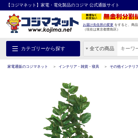
【コジマネット】家電・電化製品のコジマ 公式通販サイト
お届け先住所の変更
をすると、商品
（現在は
東京都
豊島区
）
カテゴリーから探す
全ての商品
家電通販のコジマネット
インテリア・雑貨・寝具
その他インテリ