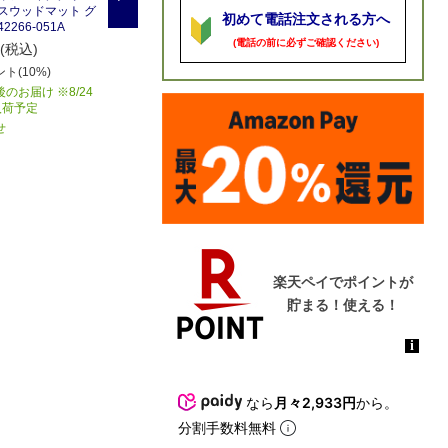
クスウッドマット グ
ン パーム グリーン A-50968
ン ファーンバインハンギン
初めて電話注文される方へ
2266-051A
-051A
グブッシュ グリーン A-4349
7-051A
(電話の前に必ずご確認ください)
38,280
(税込)
円(税込)
2,420
円(税込)
ト(10%)
3,828
ポイント(10%)
242
ポイント(10%)
のお届け ※8/24
商品入荷後のお届け ※8/24
入荷予定
(月)以降入荷予定
商品入荷後のお届け ※8/24
(月)以降入荷予定
せ
お取り寄せ
お取り寄せ
なら
月々2,933円
から。
分割手数料無料