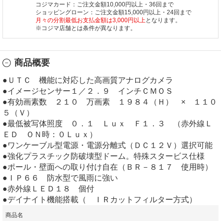
コジマカード：ご注文金額10,000円以上・36回まで
ショッピングローン：ご注文金額15,000円以上・24回まで
月々の分割最低お支払金額は3,000円以上
となります。
※コジマ店舗とは条件が異なります。
商品概要
●ＵＴＣ 機能に対応した高画質アナログカメラ
●イメージセンサー１／２．９ インチＣＭＯＳ
●有効画素数 ２１０ 万画素 １９８４（Ｈ） × １１０
５（Ｖ）
●最低被写体照度 ０．１ Ｌｕｘ Ｆ１．３ （赤外線Ｌ
ＥＤ ＯＮ時：０Ｌｕｘ）
●ワンケーブル型電源・電源分離式（ＤＣ１２Ｖ）選択可能
●強化プラスチック防破壊型ドーム。特殊スタービス仕様
●ポール・壁面への取り付け自在（ＢＲ－８１７ 使用時）
●ＩＰ６６ 防水型で風雨に強い
●赤外線ＬＥＤ１８ 個付
●デイナイト機能搭載（ ＩＲカットフィルター方式）
商品名