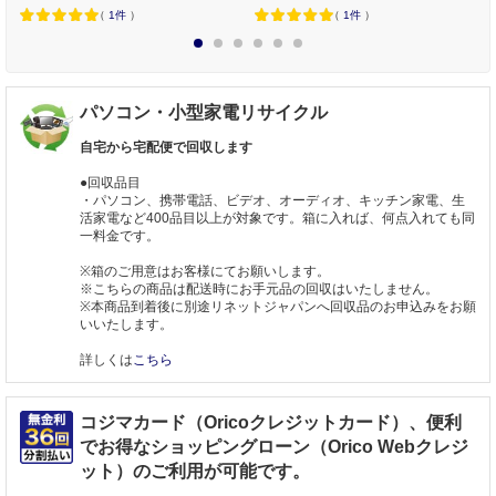
（
1件
）
（
1件
）
1
2
3
4
5
6
パソコン・小型家電リサイクル
自宅から宅配便で回収します
●回収品目
・パソコン、携帯電話、ビデオ、オーディオ、キッチン家電、生
活家電など400品目以上が対象です。箱に入れば、何点入れても同
一料金です。
※箱のご用意はお客様にてお願いします。
※こちらの商品は配送時にお手元品の回収はいたしません。
※本商品到着後に別途リネットジャパンへ回収品のお申込みをお願
いいたします。
詳しくは
こちら
コジマカード（Oricoクレジットカード）、便利
でお得なショッピングローン（Orico Webクレジ
ット）のご利用が可能です。