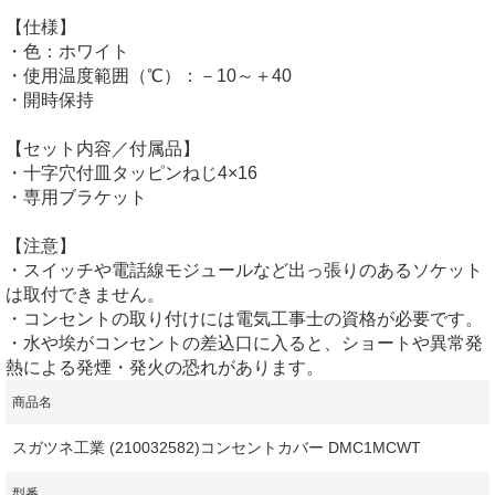
【仕様】
・色：ホワイト
・使用温度範囲（℃）：－10～＋40
・開時保持
【セット内容／付属品】
・十字穴付皿タッピンねじ4×16
・専用ブラケット
【注意】
・スイッチや電話線モジュールなど出っ張りのあるソケット
は取付できません。
・コンセントの取り付けには電気工事士の資格が必要です。
・水や埃がコンセントの差込口に入ると、ショートや異常発
熱による発煙・発火の恐れがあります。
商品名
スガツネ工業 (210032582)コンセントカバー DMC1MCWT
型番