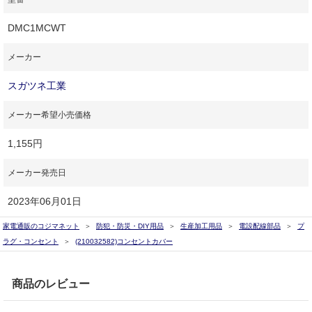
DMC1MCWT
メーカー
スガツネ工業
メーカー希望小売価格
1,155円
メーカー発売日
2023年06月01日
家電通販のコジマネット
防犯・防災・DIY用品
生産加工用品
電設配線部品
プ
ラグ・コンセント
(210032582)コンセントカバー
商品のレビュー