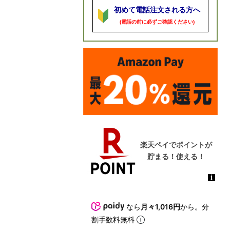
初めて電話注文される方へ
(電話の前に必ずご確認ください)
なら
月々1,016円
から。分
割手数料無料