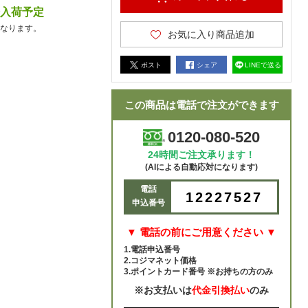
降入荷予定
なります。
お気に入り商品追加
ポスト
シェア
LINEで送る
この商品は電話で注文ができます
0120-080-520
24時間ご注文承ります！
(AIによる自動応対になります)
電話
12227527
申込番号
▼ 電話の前にご用意ください ▼
1.電話申込番号
2.コジマネット価格
3.ポイントカード番号 ※お持ちの方のみ
※お支払いは
代金引換払い
のみ