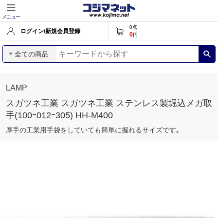
メニュー
0
点
ログイン/新規会員登録
0
円
全ての商品
LAMP
スガツネ工業 スガツネ工業 ステンレス製堀込メガ取
手(100ｰ012ｰ305) HH-M400
厚手の工業用手袋をしていても簡単に握れるサイズです｡