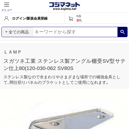
メニュー
0
点
ログイン/新規会員登録
0
円
全ての商品
ＬＡＭＰ
スガツネ工業 ステンレス製アングル棚受SV型サテ
ン仕上80(120-030-062 SV80S
ステンレス製なので水まわりやさまざまな場所での補強金具とし
て､間仕切りパネルのブラケットとしてご使用になれます｡