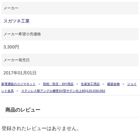
メーカー
スガツネ工業
メーカー希望小売価格
3,300円
メーカー発売日
2017年01月01日
家電通販のコジマネット
防犯・防災・DIY用品
生産加工用品
建築金物
ジョイ
ント金具
ステンレス製アングル棚受SV型サテン仕上80(120-030-062
商品のレビュー
登録されたレビューはありません。