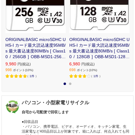
U
ORIGINALBASIC microSDHC U
ORIGINALBASIC microSDHC U
/
HS-I カード最大読込速度95MB/
HS-I カード最大読込速度95MB/
s 最大書込速度80MB/s [ Class1
s 最大書込速度80MB/s [ Class1
0 / 256GB ] OBB-MSD1-256-B
0 / 128GB ] OBB-MSD1-128-B
K
K
9,980
6,980
円(税込)
円(税込)
998
698
ポイント(10%)
ポイント(10%)
（
1件
）
（
1件
）
1
2
パソコン・小型家電リサイクル
自宅から宅配便で回収します
●回収品目
・パソコン、携帯電話、ビデオ、オーディオ、キッチン家電、生
活家電など400品目以上が対象です。箱に入れば、何点入れても同