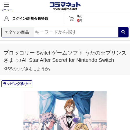
メニュー
0
点
ログイン/新規会員登録
0
円
全ての商品
ブロッコリー Switchゲームソフト うたの☆プリンス
さまっ♪All Star After Secret for Nintendo Switch
KISSのつづきをしようか｡
ラッピング承り中