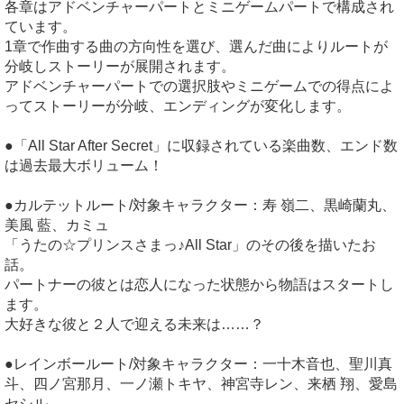
各章はアドベンチャーパートとミニゲームパートで構成され
ています。
1章で作曲する曲の方向性を選び、選んだ曲によりルートが
分岐しストーリーが展開されます。
アドベンチャーパートでの選択肢やミニゲームでの得点によ
ってストーリーが分岐、エンディングが変化します。
●「All Star After Secret」に収録されている楽曲数、エンド数
は過去最大ボリューム！
●カルテットルート/対象キャラクター：寿 嶺二、黒崎蘭丸、
美風 藍、カミュ
「うたの☆プリンスさまっ♪All Star」のその後を描いたお
話。
パートナーの彼とは恋人になった状態から物語はスタートし
ます。
大好きな彼と２人で迎える未来は……？
●レインボールート/対象キャラクター：一十木音也、聖川真
斗、四ノ宮那月、一ノ瀬トキヤ、神宮寺レン、来栖 翔、愛島
セシル