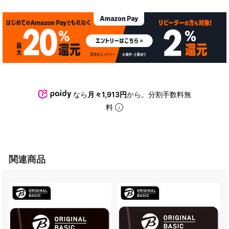
なら
月々1,913円
から。分割手数料無
料
関連商品