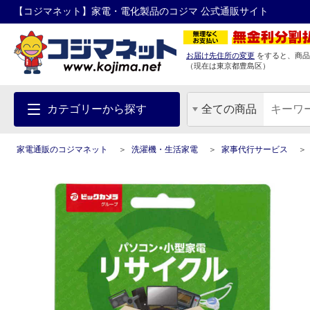
【コジマネット】家電・電化製品のコジマ 公式通販サイト
お届け先住所の変更
をすると、商品
（現在は
東京都
豊島区
）
カテゴリーから探す
全ての商品
家電通販のコジマネット
洗濯機・生活家電
家事代行サービス