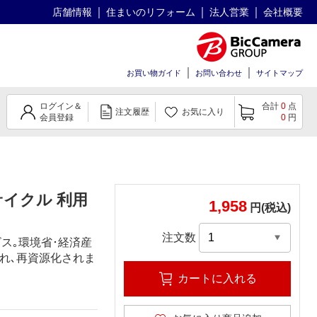
店舗情報
住まいのリフォーム
法人営業
会社概要
お買い物ガイド
お問い合わせ
サイトマップ
ログイン＆
合計
0
点
注文履歴
お気に入り
会員登録
0
円
イクル 利用
1,958
円(税込)
注文数
ス｡環境省･経済産
れ､再資源化されま
カートに入れる