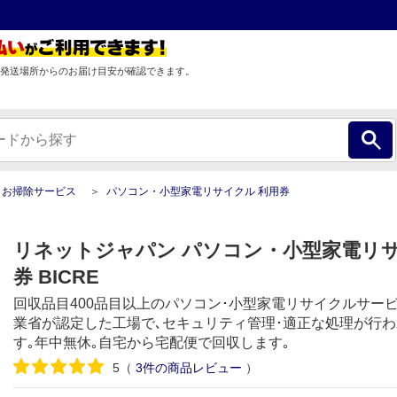
発送場所からのお届け目安が確認できます。
お掃除サービス
パソコン・小型家電リサイクル 利用券
リネットジャパン パソコン・小型家電リサ
券 BICRE
回収品目400品目以上のパソコン･小型家電リサイクルサービ
業省が認定した工場で､セキュリティ管理･適正な処理が行わ
す｡年中無休｡自宅から宅配便で回収します｡
5
（
3
件の商品レビュー
）