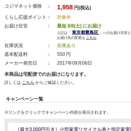
コジマネット価格 ：
1,958
円(税込)
くらし応援ポイント：
対象外
お届け目安 ：
最短 8/8(土) にお届け
東京都豊島区
上記は「
」へのお届け目安と
お届け先の変更は
こちら
在庫状況 ：
在庫あり
基本配送料 ：
550
円
メーカー発売日 ：
2017年09月06日
本商品は宅配便でのお届けになります。
詳しくは
こちら
からご確認ください。
キャンペーン一覧
※リンクをクリックでキャンペーン内容が表示されます。
［最大3,000円引き］小型家電リサイクル券と指定家