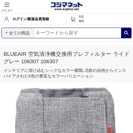
メニュー
0
点
ログイン/新規会員登録
0
円
全ての商品
BLUEAIR 空気清浄機交換用プレフィルター ライド
グレー 106307 106307
インテリアに溶け込むシックなカラー展開｡北欧の自然からインス
パイアされた5色の豊富なカラーバリエーション