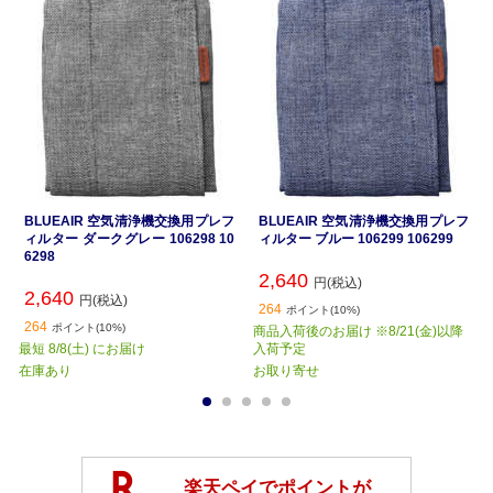
BLUEAIR 空気清浄機交換用プレフ
BLUEAIR 空気清浄機交換用プレフ
ィルター ダークグレー 106298 10
ィルター ブルー 106299 106299
6298
2,640
円(税込)
2,640
円(税込)
264
ポイント(10%)
264
ポイント(10%)
商品入荷後のお届け ※8/21(金)以降
最短 8/8(土) にお届け
入荷予定
在庫あり
お取り寄せ
1
2
3
4
5