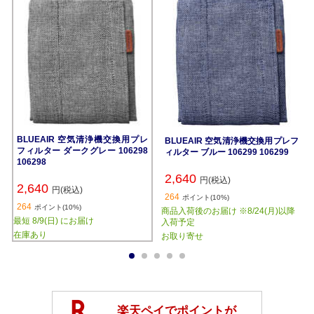
BLUEAIR 空気清浄機交換用プレ
BLUEAIR 空気清浄機交換用プレフ
フィルター ダークグレー 106298
ィルター ブルー 106299 106299
106298
2,640
円(税込)
2,640
円(税込)
264
ポイント(10%)
264
ポイント(10%)
商品入荷後のお届け ※8/24(月)以降
最短 8/9(日) にお届け
入荷予定
在庫あり
お取り寄せ
1
2
3
4
5