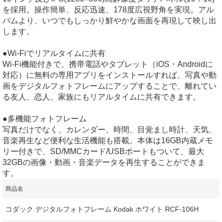
を採用。操作簡単、反応迅速、178度広視野角を実現。アル
バムより、いつでもしっかり鮮やかな画面を再現して映し出
します。
●Wi-Fiでリアルタイムに共有
Wi-Fi機能付きで、携帯電話やタブレット（iOS・Androidに
対応）に無料の専用アプリをインストールすれば、写真や動
画をデジタルフォトフレームにアップすることで、離れてい
る友人、恋人、家族にもリアルタイムに共有できます。
●多機能フォトフレーム
写真だけでなく、カレンダー、時間、目覚まし時計、天気、
音楽再生など便利な生活機能も搭載。本体は16GB内蔵メモ
リー付きで、SD/MMCカード/USBポートもついて、最大
32GBの画像・動画・音楽データを再生することができま
す。
商品名
コダック デジタルフォトフレーム Kodak ホワイト RCF-106H