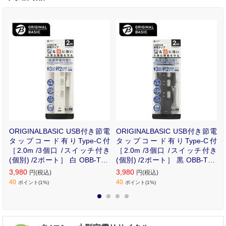
小
ORIGINALBASIC USB付き節電
ORIGINALBASIC USB付き節電
R
タップコード有りType-C付
タップコード有りType-C付
［2.0m /3個口 /スイッチ付き
［2.0m /3個口 /スイッチ付き
(個別) /2ポート］ 白 OBB-TPK
(個別) /2ポート］ 黒 OBB-TPK
321AC-W
321AC-K
3,980
3,980
円(税込)
円(税込)
40
40
ポイント(1%)
ポイント(1%)
1
2
3
4