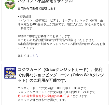
パソコン・小型家電リサイクル
自宅から宅配便で回収します
●回収品目
・パソコン、携帯電話、ビデオ、オーディオ、キッチン家電、生
活家電など400品目以上が対象です。箱に入れば、何点入れても同
一料金です。
※箱のご用意はお客様にてお願いします。
※こちらの商品は配送時にお手元品の回収はいたしません。
※本商品到着後に別途リネットジャパンへ回収品のお申込みをお願
いいたします。
詳しくは
こちら
コジマカード（Oricoクレジットカード）、便利
でお得なショッピングローン（Orico Webクレジ
ット）のご利用が可能です。
コジマカード：ご注文金額10,000円以上・36回まで
ショッピングローン：ご注文金額15,000円以上・24回まで
月々の分割最低お支払金額は3,000円以上
となります。
※コジマ店舗とは条件が異なります。