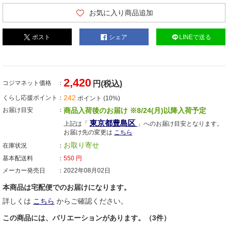
お気に入り商品追加
ポスト
シェア
LINEで送る
2,420
コジマネット価格
円(税込)
242
くらし応援ポイント
ポイント (10%)
お届け目安
商品入荷後のお届け ※8/24(月)以降入荷予定
東京都豊島区
上記は「
」へのお届け目安となります。
お届け先の変更は
こちら
お取り寄せ
在庫状況
基本配送料
550
円
メーカー発売日
2022年08月02日
本商品は宅配便でのお届けになります。
詳しくは
こちら
からご確認ください。
この商品には、バリエーションがあります。（3件）