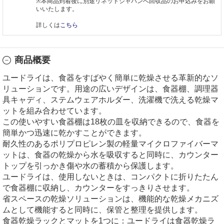
※本商品到着後に別途リネットジャパンへ回収品のお申込みをお願
いいたします。
詳しくは
こちら
商品概要
ユードライは、食器をすばやく簡単に乾燥させる革新的なソ
リューションです。用途の広いデザインは、食器棚、調理器
具キャディ、ステムウェアホルダー、洗濯機で洗える乾燥マ
ットを組み合わせています。
この使いやすい食器棚は18枚の皿を収納できるので、食器を
簡単かつ迅速に乾かすことができます。
耐久性のあるポリプロピレン製の軽量マイクロファイバーマ
ットは、食器の乾燥から水を吸収すると同時に、カウンター
トップを引っかき傷や水の蓄積から保護します。
ユードライは、使用しないときは、コンパクトに折りたたん
で食器棚に収納し、カウンターをすっきりさせます。
省スペースの乾燥ソリューションは、機能的な乾燥メカニズ
ムとして機能すると同時に、保管と整理を提供します。
食器乾燥ラックとマットを1つに：ユードライは食器乾燥ラ