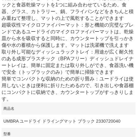
ックと食器乾燥マットを1つに組み合わせているため、食
器、グラス、カトラリー、鍋、フライパンなどをきちんと積
み重ねて整理し、マットの上で風乾することができます
超吸収性マイクロファイバーマット：形と機能の完璧なブレ
ンドであるユードライのマイクロファイバーマットは、乾燥
皿から水を吸収すると同時に、カウンタートップを引っかき
傷や水の蓄積から保護します。マットは洗濯機で洗えます
取り外し可能なディッシュラックトレイ：用途が広く耐久性
のある成形プラスチック（BPAフリー）ディッシュドレイナ
ートレイは、簡単に固定または取り外しができ、食器洗い機
で安全（トップラックのみ）で簡単に掃除できます
簡単でコンパクトな収納のための折り畳み：ユードライは使
用しないときは便利に折りたためるので、引き出しや食器棚
にコンパクトに収納でき、カウンタートップがすっきりしま
す。
商品名
UMBRA ユードライ ドライングマット ブラック 2330720040
型番