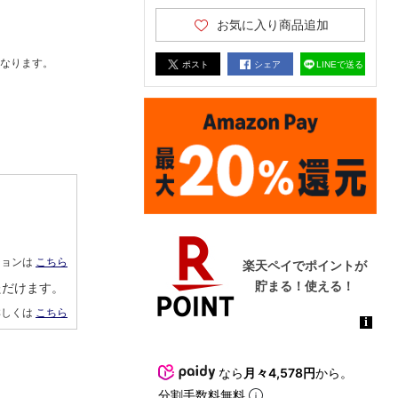
お気に入り商品追加
なります。
ポスト
シェア
LINEで送る
ションは
こちら
ただけます。
詳しくは
こちら
なら
月々4,578円
から。
分割手数料無料