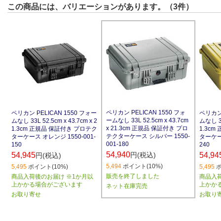
この商品には、バリエーションがあります。（3件）
ペリカン PELICAN 1550 フォ
ペリカン PELICAN 1550 フォー
ペリカン 
ームなし 33L 52.5cm x 43.7cm
ムなし 33L 52.5cm x 43.7cm x 2
ムなし 33
x 21.3cm 正規品 保証付き プロ
1.3cm 正規品 保証付き プロテク
1.3c
テクターケース シルバー 1550-
ターケース オレンジ 1550-001-
ターケース
001-180
150
240
54,940
円(税込)
54,945
54,94
円(税込)
5,494
ポイント(10%)
5,495
ポイント(10%)
5,495
ポ
販売を終了しました
商品入荷後のお届け ※1か月以
商品入
上かかる場合がございます
上かか
ネット在庫完売
お取り寄せ
お取り