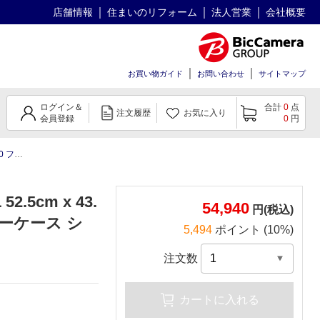
店舗情報
住まいのリフォーム
法人営業
会社概要
お買い物ガイド
お問い合わせ
サイトマップ
ログイン＆
合計
0
点
注文履歴
お気に入り
会員登録
0
円
 プロテクターケース シルバー
.5cm x 43.
54,940
円(税込)
ターケース シ
5,494
ポイント (10%)
注文数
カートに入れる