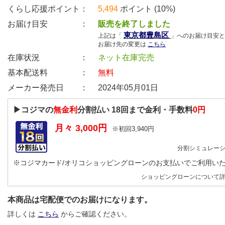
くらし応援ポイント：
5,494
ポイント (10%)
お届け目安 ：
販売を終了しました
東京都豊島区
上記は「
」へのお届け目安と
お届け先の変更は
こちら
在庫状況 ：
ネット在庫完売
基本配送料 ：
無料
メーカー発売日 ：
2024年05月01日
▶コジマの
無金利
分割払い
18
回まで金利・手数料
0円
月々
3,000
円
※初回
3,940
円
分割シミュレー
※コジマカード/オリコショッピングローンのお支払いでご利用い
ショッピングローンについて
本商品は宅配便でのお届けになります。
詳しくは
こちら
からご確認ください。