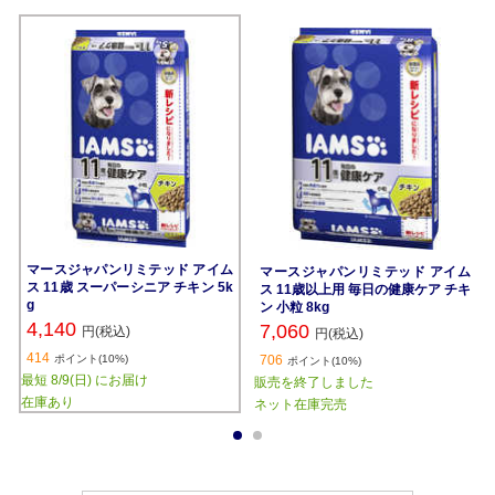
マースジャパンリミテッド アイム
マースジャパンリミテッド アイム
ス 11歳 スーパーシニア チキン 5k
ス 11歳以上用 毎日の健康ケア チキ
g
ン 小粒 8kg
4,140
7,060
円(税込)
円(税込)
414
ポイント(10%)
706
ポイント(10%)
最短 8/9(日) にお届け
販売を終了しました
在庫あり
ネット在庫完売
1
2