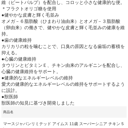
維（ビートパルプ）を配合し、コロッと小さな健康的な便。
＊フラクトオリゴ糖を使用
●健やかな皮膚と輝く毛並み
オメガ－６脂肪酸（ひまわり油由来）とオメガ－３脂肪酸
（卵由来）の働きで、健やかな皮膚と輝く毛並みの健康を維
持。
●歯の健康維持
カリカリの粒を噛むことで、口臭の原因となる歯垢の蓄積を
抑える。
●心臓の健康維持
タウリンとビタミンＥ、チキン由来のアルギニンを配合し、
心臓の健康維持をサポート。
●健康的なエネルギーレベルの維持
愛犬の健康的なエネルギーレベルの維持をサポートするよう
に設計。
●獣医師
獣医師の知見に基づき開発しました
商品名
マースジャパンリミテッド アイムス 11歳 スーパーシニア チキン 5