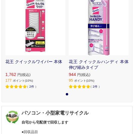
花王 クイックルワイパー 本体
花王 クイックルハンディ 本体
伸び縮みタイプ
1,762
944
円(税込)
円(税込)
177
95
ポイント(10%)
ポイント(10%)
（
2件
）
（
2件
）
1
パソコン・小型家電リサイクル
自宅から宅配便で回収します
●回収品目