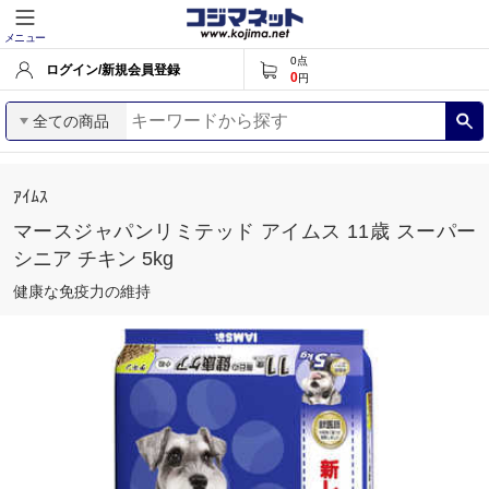
メニュー
0
点
ログイン/新規会員登録
0
円
全ての商品
ｱｲﾑｽ
マースジャパンリミテッド アイムス 11歳 スーパー
シニア チキン 5kg
健康な免疫力の維持