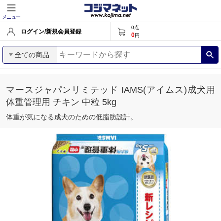
メニュー
0
点
ログイン/新規会員登録
0
円
全ての商品
マースジャパンリミテッド IAMS(アイムス)成犬用
体重管理用 チキン 中粒 5kg
体重が気になる成犬のための低脂肪設計。