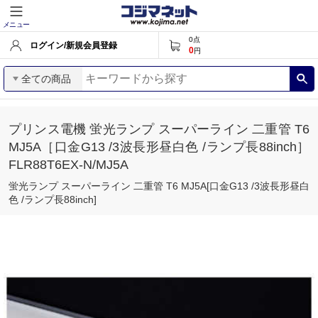
メニュー
0
点
ログイン/新規会員登録
0
円
全ての商品
プリンス電機 蛍光ランプ スーパーライン 二重管 T6
MJ5A［口金G13 /3波長形昼白色 /ランプ長88inch］
FLR88T6EX-N/MJ5A
蛍光ランプ スーパーライン 二重管 T6 MJ5A[口金G13 /3波長形昼白
色 /ランプ長88inch]