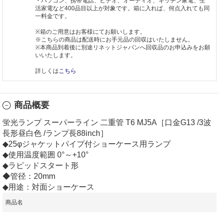
・パソコン、携帯電話、ビデオ、オーディオ、キッチン家電、生
活家電など400品目以上が対象です。箱に入れば、何点入れても同
一料金です。
※箱のご用意はお客様にてお願いします。
※こちらの商品は配送時にお手元品の回収はいたしません。
※本商品到着後に別途リネットジャパンへ回収品のお申込みをお願
いいたします。
詳しくは
こちら
商品概要
蛍光ランプ スーパーライン 二重管 T6 MJ5A［口金G13 /3波
長形昼白色 /ランプ長88inch］
◆25φジャケットパイプ付ショーケース用ランプ
◆使用温度範囲 0°～+10°
◆ラピッドスタート形
◆管径：20mm
◆用途：対面ショーケース
商品名