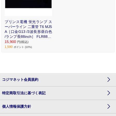
プリンス電機 蛍光ランプ ス
ーパーライン 二重管 T6 MJ5
A［口金G13 /3波長形昼白色
/ランプ長88inch］ FLR88T6
EX-N/MJ5A
15,900
円(税込)
1,590
ポイント (10%)
コジマネット会員規約
特定商取引法に基づく表記
個人情報保護方針