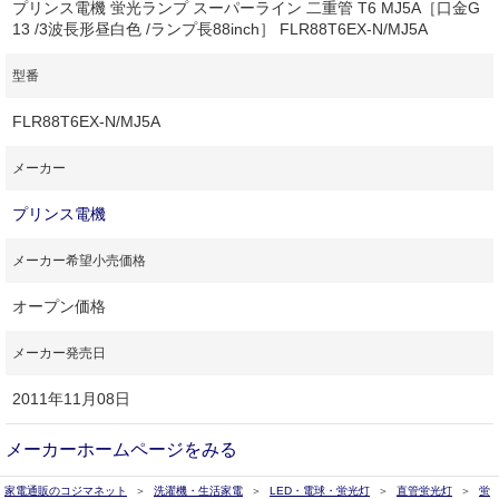
プリンス電機 蛍光ランプ スーパーライン 二重管 T6 MJ5A［口金G
13 /3波長形昼白色 /ランプ長88inch］ FLR88T6EX-N/MJ5A
型番
FLR88T6EX-N/MJ5A
メーカー
プリンス電機
メーカー希望小売価格
オープン価格
メーカー発売日
2011年11月08日
メーカーホームページをみる
家電通販のコジマネット
洗濯機・生活家電
LED・電球・蛍光灯
直管蛍光灯
蛍