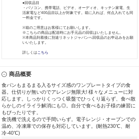
●回収品目
・パソコン、携帯電話、ビデオ、オーディオ、キッチン家電、生
活家電など400品目以上が対象です。箱に入れば、何点入れても同
一料金です。
※箱のご用意はお客様にてお願いします。
※こちらの商品は配送時にお手元品の回収はいたしません。
※本商品到着後に別途リネットジャパンへ回収品のお申込みをお願
いいたします。
詳しくは
こちら
商品概要
食パンもまるまる入るサイズ感のワンプレートタイプの食
器。仕切りが無いのでアレンジ無限大! 様々なメニューに対
応します。しっかりくっつく吸盤でひっくり返らず、食べ散
らかしのイライラ解消にも◎。自分で食べるお子様の練習に
もぴったりです。
食洗機で洗えるので手間いらず。電子レンジ・オーブンでの
温め、冷凍庫での保存も対応しています。(耐熱230℃、耐
冷-40℃)