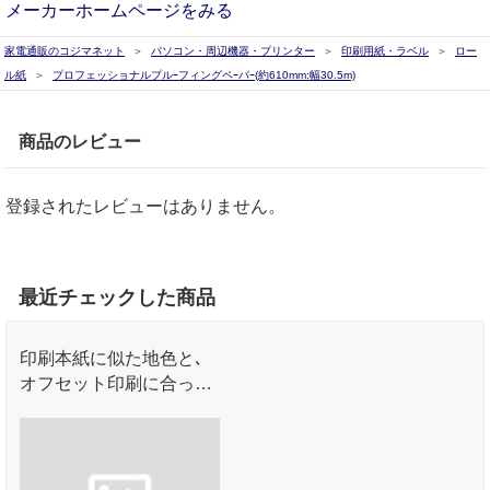
メーカーホームページをみる
家電通販のコジマネット
パソコン・周辺機器・プリンター
印刷用紙・ラベル
ロー
ル紙
プロフェッショナルプルｰフィングペｰパｰ(約610mm:幅30.5m)
商品のレビュー
登録されたレビューはありません。
最近チェックした商品
印刷本紙に似た地色と､
オフセット印刷に合った
色再現性で､忠実な仕上
がりを再現するロール紙
です｡