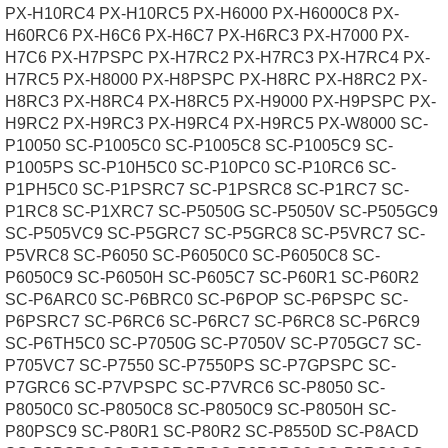
PX-H10RC4 PX-H10RC5 PX-H6000 PX-H6000C8 PX-
H60RC6 PX-H6C6 PX-H6C7 PX-H6RC3 PX-H7000 PX-
H7C6 PX-H7PSPC PX-H7RC2 PX-H7RC3 PX-H7RC4 PX-
H7RC5 PX-H8000 PX-H8PSPC PX-H8RC PX-H8RC2 PX-
H8RC3 PX-H8RC4 PX-H8RC5 PX-H9000 PX-H9PSPC PX-
H9RC2 PX-H9RC3 PX-H9RC4 PX-H9RC5 PX-W8000 SC-
P10050 SC-P1005C0 SC-P1005C8 SC-P1005C9 SC-
P1005PS SC-P10H5C0 SC-P10PC0 SC-P10RC6 SC-
P1PH5C0 SC-P1PSRC7 SC-P1PSRC8 SC-P1RC7 SC-
P1RC8 SC-P1XRC7 SC-P5050G SC-P5050V SC-P505GC9
SC-P505VC9 SC-P5GRC7 SC-P5GRC8 SC-P5VRC7 SC-
P5VRC8 SC-P6050 SC-P6050C0 SC-P6050C8 SC-
P6050C9 SC-P6050H SC-P605C7 SC-P60R1 SC-P60R2
SC-P6ARC0 SC-P6BRC0 SC-P6POP SC-P6PSPC SC-
P6PSRC7 SC-P6RC6 SC-P6RC7 SC-P6RC8 SC-P6RC9
SC-P6TH5C0 SC-P7050G SC-P7050V SC-P705GC7 SC-
P705VC7 SC-P7550 SC-P7550PS SC-P7GPSPC SC-
P7GRC6 SC-P7VPSPC SC-P7VRC6 SC-P8050 SC-
P8050C0 SC-P8050C8 SC-P8050C9 SC-P8050H SC-
P80PSC9 SC-P80R1 SC-P80R2 SC-P8550D SC-P8ACD