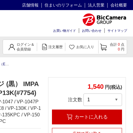
店舗情報
住まいのリフォーム
法人営業
会社概要
お買い物ガイド
お問い合わせ
サイトマップ
ログイン＆
合計
0
点
注文履歴
お気に入り
会員登録
0
円
754
(黒） IMPA
1,540
円(税込)
13K(#7754)
注文数
-1047 / VP-1047P
8 / VP-130K / VP-1
P-135KPC / VP-150
カートに入れる
0PC