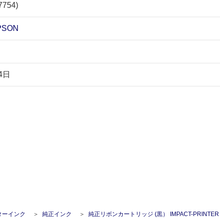
7754)
SON
4日
ターインク
純正インク
純正リボンカートリッジ (黒） IMPACT-PRINTER（EPSON） 黒 #7