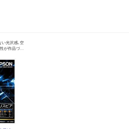
ない光沢感､空
性が作品づく