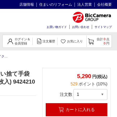
店舗情報
住まいのリフォーム
法人営業
会社概要
お買い物ガイド
お問い合わせ
サイトマップ
ログイン＆
合計
0
点
注文履歴
お気に入り
会員登録
0
円
0枚入)
使い捨て手袋
5,290
円(税込)
) 9424210
529
ポイント (10%)
。
注文数
カートに入れる