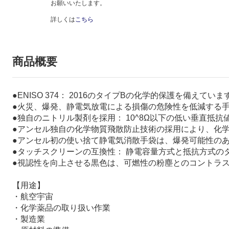
お願いいたします。
詳しくは
こちら
商品概要
●ENISO 374： 2016のタイプBの化学的保護を備えていま
●火災、爆発、静電気放電による損傷の危険性を低減する
●独自のニトリル製剤を採用： 10^8Ω以下の低い垂直抵
●アンセル独自の化学物質飛散防止技術の採用により、化
●アンセル初の使い捨て静電気消散手袋は、爆発可能性の
●タッチスクリーンの互換性： 静電容量方式と抵抗方式の
●視認性を向上させる黒色は、可燃性の粉塵とのコントラ
【用途】
・航空宇宙
・化学薬品の取り扱い作業
・製造業