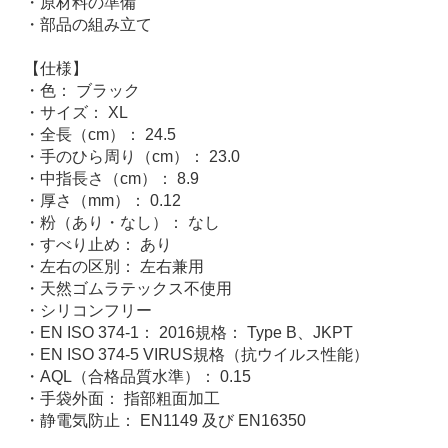
・原材料の準備
・部品の組み立て
【仕様】
・色： ブラック
・サイズ： XL
・全長（cm）： 24.5
・手のひら周り（cm）： 23.0
・中指長さ（cm）： 8.9
・厚さ（mm）： 0.12
・粉（あり・なし）： なし
・すべり止め： あり
・左右の区別： 左右兼用
・天然ゴムラテックス不使用
・シリコンフリー
・EN ISO 374-1： 2016規格： Type B、JKPT
・EN ISO 374-5 VIRUS規格（抗ウイルス性能）
・AQL（合格品質水準）： 0.15
・手袋外面： 指部粗面加工
・静電気防止： EN1149 及び EN16350