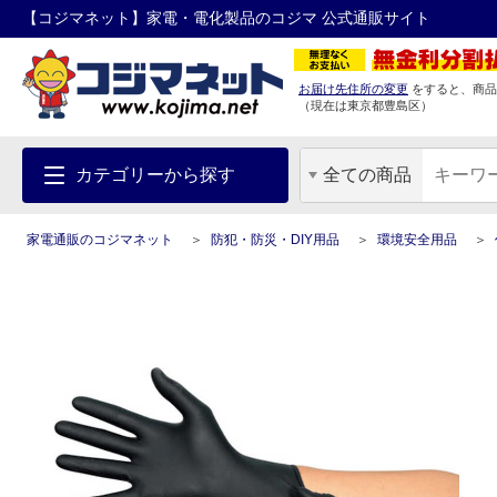
【コジマネット】家電・電化製品のコジマ 公式通販サイト
お届け先住所の変更
をすると、商品
（現在は
東京都
豊島区
）
カテゴリーから探す
全ての商品
家電通販のコジマネット
防犯・防災・DIY用品
環境安全用品