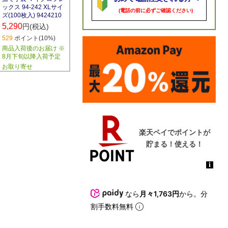
ックス 94-242 XLサイ
(電話の前に必ずご確認ください)
ズ(100枚入) 9424210
5,290
円(税込)
529
ポイント(10%)
商品入荷後のお届け ※
8月下旬以降入荷予定
お取り寄せ
なら
月々1,763円
から。分
割手数料無料