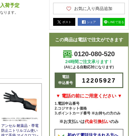
降入荷予定
お気に入り商品追加
なります。
ポスト
シェア
LINEで送る
この商品は電話で注文ができます
0120-080-520
24時間ご注文承ります！
(AIによる自動応対になります)
電話
12205927
申込番号
▼ 電話の前にご用意ください ▼
1.電話申込番号
2.コジマネット価格
3.ポイントカード番号 ※お持ちの方のみ
※お支払いは
代金引換払い
のみ
アンセル 耐薬品・帯電
防止ニトリルゴム使い
初めて電話注文される方へ
捨て手袋 マイクロフレ