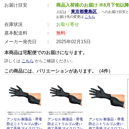
お届け目安 ：
商品入荷後のお届け ※8月下旬以
東京都豊島区
上記は「
」へのお届け目安と
お届け先の変更は
こちら
在庫状況 ：
お取り寄せ
基本配送料 ：
無料
メーカー発売日 ：
2025年02月15日
本商品は宅配便でのお届けになります。
詳しくは
こちら
からご確認ください。
この商品には、バリエーションがあります。（4件）
アンセル 耐薬品・帯電
アンセル 耐薬品・帯電
アンセル 耐薬品・帯電
防止ニトリルゴム使い
防止ニトリルゴム使い
防止ニトリルゴム使い
捨て手袋 マイクロフレ
捨て手袋 マイクロフレ
捨て手袋 マイクロフレ