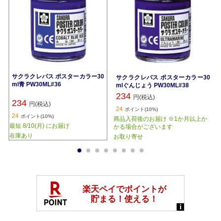
サクラクレパス ポスターカラー30
サクラクレパス ポスターカラー30
ml青 PW30ML#36
mlぐんじょう PW30ML#38
234
円(税込)
234
円(税込)
24
ポイント(10%)
24
ポイント(10%)
商品入荷後のお届け ※1か月以上か
最短 8/10(月) にお届け
かる場合がございます
在庫あり
お取り寄せ
1
2
3
4
5
6
7
8