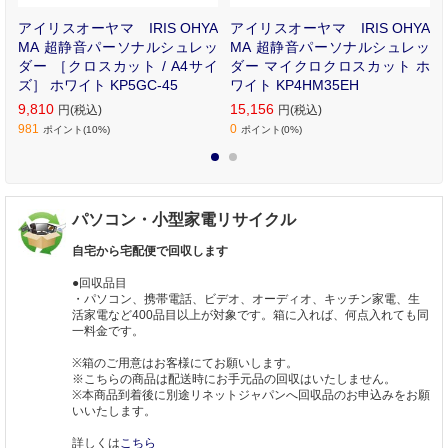
小
アイリスオーヤマ IRIS OHYA
アイリスオーヤマ IRIS OHYA
R
MA 超静音パーソナルシュレッ
MA 超静音パーソナルシュレッ
ダー ［クロスカット / A4サイ
ダー マイクロクロスカット ホ
ズ］ ホワイト KP5GC-45
ワイト KP4HM35EH
9,810
15,156
円(税込)
円(税込)
981
0
ポイント(10%)
ポイント(0%)
1
2
パソコン・小型家電リサイクル
自宅から宅配便で回収します
●回収品目
・パソコン、携帯電話、ビデオ、オーディオ、キッチン家電、生
活家電など400品目以上が対象です。箱に入れば、何点入れても同
一料金です。
※箱のご用意はお客様にてお願いします。
※こちらの商品は配送時にお手元品の回収はいたしません。
※本商品到着後に別途リネットジャパンへ回収品のお申込みをお願
いいたします。
詳しくは
こちら