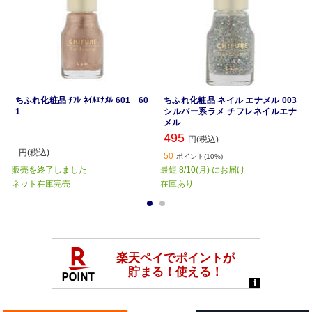
ちふれ化粧品 ﾁﾌﾚ ﾈｲﾙｴﾅﾒﾙ 601 60
ちふれ化粧品 ネイル エナメル 003
1
シルバー系ラメ チフレネイルエナ
メル
495
円(税込)
円(税込)
50
ポイント(10%)
販売を終了しました
最短 8/10(月) にお届け
ネット在庫完売
在庫あり
1
2