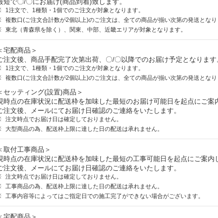
最短で〇/〇にお届け(商品到着)致します。
1注文で、1種類・1個でのご注文が対象となります。
複数口(ご注文合計数が2個以上)のご注文は、全ての商品が揃い次第の発送となり
東北（青森県を除く）、関東、中部、近畿エリアが対象となります。
＜宅配商品＞
ご注文後、商品手配完了次第出荷、〇/〇以降でのお届け予定となります
1注文で、1種類・1個でのご注文が対象となります。
複数口(ご注文合計数が2個以上)のご注文は、全ての商品が揃い次第の発送となり
＜セッティング(設置)商品＞
現時点の在庫状況に配送枠を加味した最短のお届け可能日を起点にご案
ご注文後、メールにてお届け日確認のご連絡をいたします。
注文時点でお届け日は確定しておりません。
大型商品の為、配送枠上限に達した日の配送は承れません。
＜取付工事商品＞
現時点の在庫状況に配送枠を加味した最短の工事可能日を起点にご案内
ご注文後、メールにてお届け日確認のご連絡をいたします。
注文時点でお届け日は確定しておりません。
工事商品の為、配送枠上限に達した日の配送は承れません。
工事内容等によってはご指定日での施工完了ができない場合がございます。
＜宅配商品＞