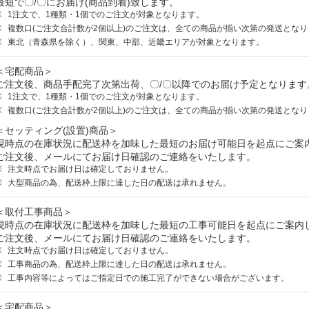
最短で〇/〇にお届け(商品到着)致します。
1注文で、1種類・1個でのご注文が対象となります。
複数口(ご注文合計数が2個以上)のご注文は、全ての商品が揃い次第の発送となり
東北（青森県を除く）、関東、中部、近畿エリアが対象となります。
＜宅配商品＞
ご注文後、商品手配完了次第出荷、〇/〇以降でのお届け予定となります
1注文で、1種類・1個でのご注文が対象となります。
複数口(ご注文合計数が2個以上)のご注文は、全ての商品が揃い次第の発送となり
＜セッティング(設置)商品＞
現時点の在庫状況に配送枠を加味した最短のお届け可能日を起点にご案
ご注文後、メールにてお届け日確認のご連絡をいたします。
注文時点でお届け日は確定しておりません。
大型商品の為、配送枠上限に達した日の配送は承れません。
＜取付工事商品＞
現時点の在庫状況に配送枠を加味した最短の工事可能日を起点にご案内
ご注文後、メールにてお届け日確認のご連絡をいたします。
注文時点でお届け日は確定しておりません。
工事商品の為、配送枠上限に達した日の配送は承れません。
工事内容等によってはご指定日での施工完了ができない場合がございます。
＜宅配商品＞